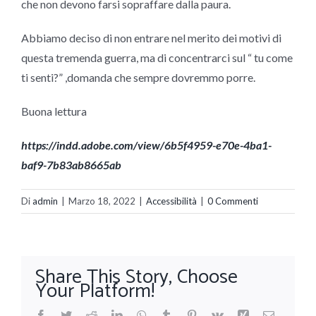
che non devono farsi sopraffare dalla paura.
Abbiamo deciso di non entrare nel merito dei motivi di
questa tremenda guerra, ma di concentrarci sul “ tu come
ti senti?” ,domanda che sempre dovremmo porre.
Buona lettura
https://indd.adobe.com/view/6b5f4959-e70e-4ba1-
baf9-7b83ab8665ab
Di
admin
|
Marzo 18, 2022
|
Accessibilità
|
0 Commenti
Share This Story, Choose
Your Platform!
Facebook
Twitter
Reddit
LinkedIn
WhatsApp
Tumblr
Pinterest
Vk
Xing
Email