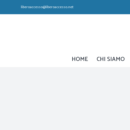
Salta
liberoaccesso@liberoaccesso.net
al
contenuto
HOME
CHI SIAMO