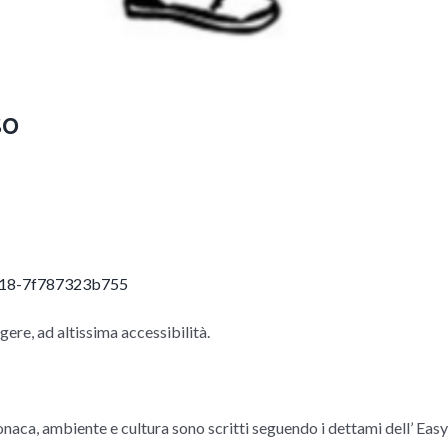
so
a918-7f787323b755
gere, ad altissima accessibilità.
ronaca, ambiente e cultura sono scritti seguendo i dettami dell’ Easy 