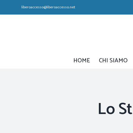
Salta
liberoaccesso@liberoaccesso.net
al
contenuto
HOME
CHI SIAMO
Lo St