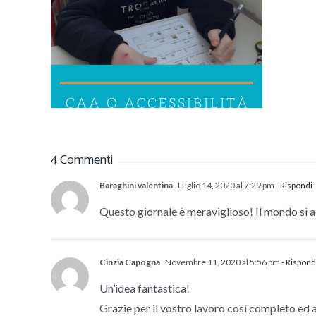
eme:
ità
e?
4 Commenti
Baraghini valentina
Luglio 14, 2020 al 7:29 pm
- Rispondi
Questo giornale è meraviglioso! Il mondo si a
Cinzia Capogna
Novembre 11, 2020 al 5:56 pm
- Rispond
Un’idea fantastica!
Grazie per il vostro lavoro così completo ed a